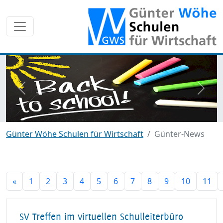
zurück
weite
Günter Wöhe Schulen für Wirtschaft
Günter-News
«
1
2
3
4
5
6
7
8
9
10
11
SV Treffen im virtuellen Schulleiterbüro