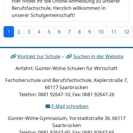
Hier findet ihr die Online-Anmeldung zu unserer
Berufsfachschule. Herzlich willkommen in
unserer Schulgemeinschaft!
1
2
3
4
5
6
7
8
9
10
11
12
Kontakt zur Schule
–
Suchen in der Website
Anfahrt: Günter-Wöhe-Schulen für Wirtschaft
Fachoberschule und Berufsfachschule, Keplerstraße 7,
66117 Saarbrücken
Telefon: 0681 92647-10, Fax: 0681 92647-26
E-Mail schreiben
Günter-Wöhe-Gymnasium, Vorstadtstraße 36, 66117
Saarbrücken
Telefon: 0681 92647-60, Fax: 0681 92647-65