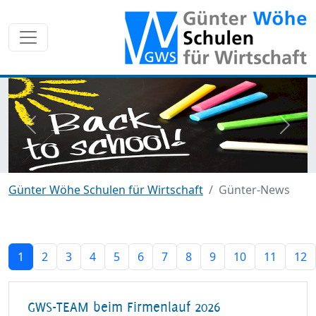
zurück
weite
Günter Wöhe Schulen für Wirtschaft
Günter-News
1
2
3
4
5
6
7
8
9
10
11
12
GWS-TEAM beim Firmenlauf 2026